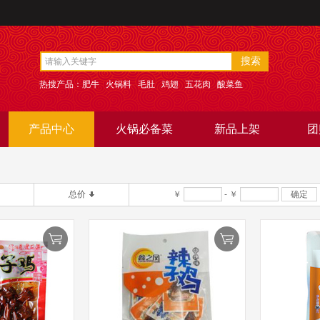
搜索
热搜产品：肥牛 火锅料 毛肚 鸡翅 五花肉 酸菜鱼
产品中心
火锅必备菜
新品上架
团
总价
￥
-
￥
确定