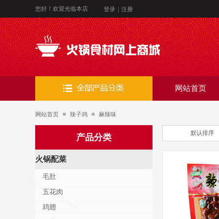
您好！欢迎光临本店
登录
|
注册
网站首页
网站首页
≡
辣子鸡
≡
麻辣味
默认排序
产品分类
火锅配菜
毛肚
五花肉
鸡翅