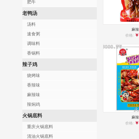
肥牛
老鸭汤
汤料
麻辣
速食粥
￥
价格:
调味料
香锅料
辣子鸡
烧烤味
香辣味
麻辣味
辣焖鸡
火锅底料
麻辣
￥
价格:
重庆火锅底料
清油火锅底料