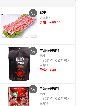
肥牛
鸡翅上有
价格:
￥60.00
羊油火锅底料
配料:
牛油3斤 色拉油2斤 郫县
豆瓣1斤
价格:
￥30.00
羊油火锅底料
配料:
牛油3斤 色拉油2斤 郫县
豆瓣1斤